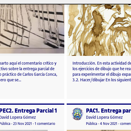
rto aquí el comentario crítico y
Introducción. En esta actividad d
tivo sobre la entrega parcial de
los ejercicios de dibujo que he re
 práctico de Carlos García Conca,
para experimentar el dibujo expa
ero que se…
3.2. Hacer/dibujar En los siguien
PEC2. Entrega Parcial 1
PAC1. Entrega par
o por
Publicado por
Publicado por
Publicado por
David Lopera Gómez
David Lopera Gómez
2. Relato y Lenguaje.
Visibilidad:
Fecha de publicación
en PEC2. Entrega Parcial 1
Visibilidad:
Fecha de publicació
4 noviem
Pública
-
23 Nov 2021
-
1 comentario
Pública
-
4 Nov 2021
-
comen