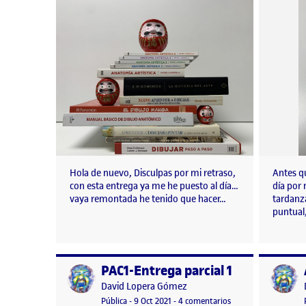
Hola de nuevo, Disculpas por mi retraso,
Antes q
con esta entrega ya me he puesto al día…
día por 
vaya remontada he tenido que hacer…
tardanz
puntual
PAC1-Entrega parcial 1
Publicado por
Publicad
Publicado por
David Lopera Gómez
Visibilidad:
Fecha de publicación
11 octubre, 2021 5:28 pm
en PAC1-Entrega parc
Pública
-
9 Oct 2021
-
4 comentarios