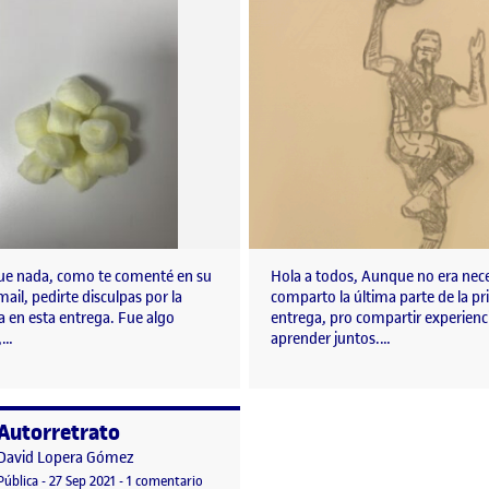
ue nada, como te comenté en su
Hola a todos, Aunque no era nece
mail, pedirte disculpas por la
comparto la última parte de la p
a en esta entrega. Fue algo
entrega, pro compartir experienc
,…
aprender juntos.…
Autorretrato
o por
Publicado por
David Lopera Gómez
ial 1
Visibilidad:
Fecha de publicación
11 octubre, 2021 5:28 pm
en Autorretrato
Pública
-
27 Sep 2021
-
1 comentario