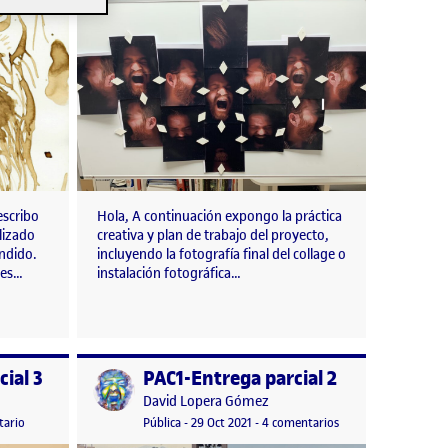
escribo
Hola, A continuación expongo la práctica
alizado
creativa y plan de trabajo del proyecto,
ndido.
incluyendo la fotografía final del collage o
tes…
instalación fotográfica…
cial 3
PAC1-Entrega parcial 2
Publicado por
Publicado por
David Lopera Gómez
n
bre, 2021 11:27 pm
en PAC1. Entrega parcial 3
Visibilidad:
Fecha de publicación
en PAC1-Entrega parc
tario
Pública
-
29 Oct 2021
-
4 comentarios