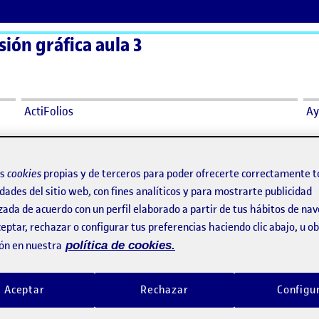
sión gráfica aula 3
ActiFolios
Ay
os
cookies
propias y de terceros para poder ofrecerte correctamente t
dades del sitio web, con fines analíticos y para mostrarte publicidad
zada de acuerdo con un perfil elaborado a partir de tus hábitos de na
eptar, rechazar o configurar tus preferencias haciendo clic abajo, u 
PEC 3. Comentario de proyecto del compañero Carlos García Conca
o por
Publicado por
ón en nuestra
política de cookies.
Publicado por
Publicado por
David Lopera Gómez
David Lopera Gómez
XPANDIDO. PROYECTO «ConsciencIA»
Visibilidad:
Fecha de publicación
13 enero, 2022 7:47 pm
en PEC 3. Comentario de proyecto del compañero C
Visibilidad:
Fecha de publicació
27 diciem
Pública
-
13 Ene 2022
-
comentario
Pública
-
27 Dic 2021
-
1 come
Aceptar
Rechazar
Configu