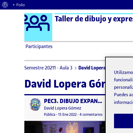
Acerca de WordPress
+ Folio
Logo Ágora
Taller de dibujo y expre
Saltar al contenido
Participantes
Semestre 20211 - Aula 3
David Lopera Gómez
Utilizam
David Lopera Gómez
funcionali
personali
Puedes ac
PEC3. DIBUJO EXPANDIDO. PROYECTO «ConsciencIA»
Publicado por
Publicad
informaci
Publicado por
David Lopera Gómez
Visibilidad:
Fecha de publicación
15 enero, 2022 8:24 pm
en PEC3. DIBUJO E
Pública
-
15 Ene 2022
-
4 comentarios