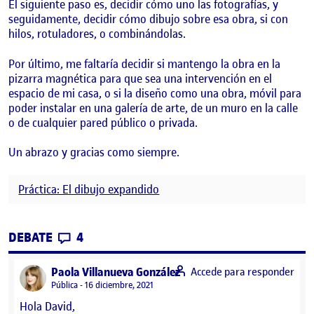
El siguiente paso es, decidir cómo uno las fotografías, y
seguidamente, decidir cómo dibujo sobre esa obra, si con
hilos, rotuladores, o combinándolas.
Por último, me faltaría decidir si mantengo la obra en la
pizarra magnética para que sea una intervención en el
espacio de mi casa, o si la diseño como una obra, móvil para
poder instalar en una galería de arte, de un muro en la calle
o de cualquier pared público o privada.
Un abrazo y gracias como siempre.
Práctica: El dibujo expandido
CONTRIBUTIONS
EN PRÁCTICA: EL DIBUJO EXPANDIDO. P
DEBATE
4
says:
Paola Villanueva González
Accede para responder
Visibilidad:
Pública
16 diciembre, 2021
Hola David,