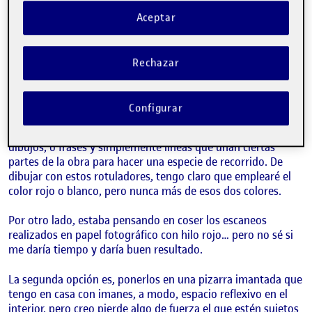
Aceptar
Rechazar
Configurar
Sobre ellas estoy pensando en dibujar con rotuladores
permanentes tipo Posca, quizás mezclando frases, con
dibujos, o frases y simplemente líneas que unan ciertas
partes de la obra para hacer una especie de recorrido. De
dibujar con estos rotuladores, tengo claro que emplearé el
color rojo o blanco, pero nunca más de esos dos colores.
Por otro lado, estaba pensando en coser los escaneos
realizados en papel fotográfico con hilo rojo… pero no sé si
me daría tiempo y daría buen resultado.
La segunda opción es, ponerlos en una pizarra imantada que
tengo en casa con imanes, a modo, espacio reflexivo en el
interior, pero creo pierde algo de fuerza el que estén sujetos