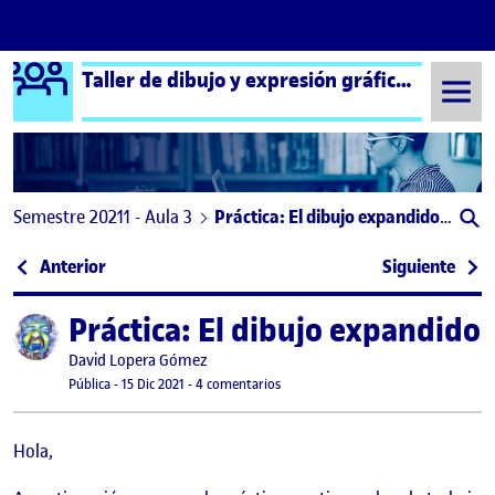
Logo Ágora
Taller de dibujo y expresión gráfica aula 3
Saltar al contenido
Semestre 20211 - Aula 3
Práctica: El dibujo expandido. Presentación proyecto.
Navegación de entradas
: Entrega Parcial 2. Relato y Lenguaje.
: PEC
Anterior
Siguiente
Práctica: El dibujo expandido
Publicado por
Publicado por
David Lopera Gómez
Visibilidad:
Fecha de publicación
en Práctica: El dibujo expandido. Pr
Pública
-
15 Dic 2021
-
4 comentarios
Hola,