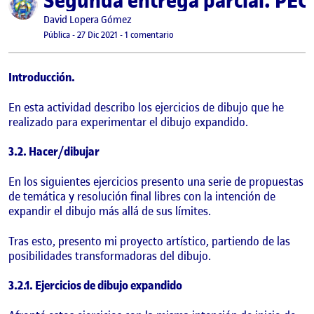
Segunda entrega parcial. PEC 
Publicado por
David Lopera Gómez
Visibilidad:
Fecha de publicación
27 diciembre, 2021 11:10 pm
en Segunda entrega parcial. PEC 3. El
Pública
-
27 Dic 2021
-
1 comentario
Introducción.
En esta actividad describo los ejercicios de dibujo que he
realizado para experimentar el dibujo expandido.
3.2. Hacer/dibujar
En los siguientes ejercicios presento una serie de propuestas
de temática y resolución final libres con la intención de
expandir el dibujo más allá de sus límites.
Tras esto, presento mi proyecto artístico, partiendo de las
posibilidades transformadoras del dibujo.
3.2.1. Ejercicios de dibujo expandido