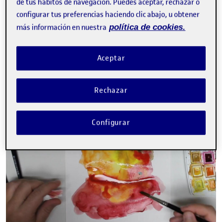
de tus hábitos de navegación. Puedes aceptar, rechazar o
configurar tus preferencias haciendo clic abajo, u obtener
más información en nuestra
política de cookies.
Paso 2. Charcos de color realizado con acuarelas.
Escojo
colores primarios, con la intención de que la paleta
cromática sea vibrante y que de su mezcla surjan colores
Aceptar
secundarios.
Rechazar
Configurar