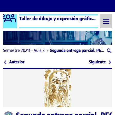
Logo Ágora
Taller de dibujo y expresión gráfica aula 3
Saltar al contenido
Semestre 20211 - Aula 3
Segunda entrega parcial. PEC 3. El dibujo expandido.
Navegación de entradas
: PEC3: Ejercicios de dibujo expandido
: PEC
Anterior
Siguiente
Publicado por