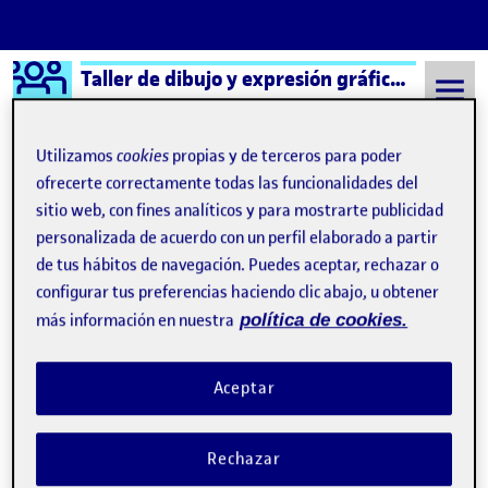
Logo Ágora
Taller de dibujo y expresión gráfica aula 3
Saltar al contenido
Utilizamos
cookies
propias y de terceros para poder
ofrecerte correctamente todas las funcionalidades del
sitio web, con fines analíticos y para mostrarte publicidad
Semestre 20211 - Aula 3
23 Noviembre, 2021
personalizada de acuerdo con un perfil elaborado a partir
23 Noviembre, 2021
de tus hábitos de navegación. Puedes aceptar, rechazar o
configurar tus preferencias haciendo clic abajo, u obtener
más información en nuestra
política de cookies.
PEC2. Entrega Parcial 1
Publicado por
Publicado por
David Lopera Gómez
Visibilidad:
Fecha de publicación
en PEC2. Entrega Parcial 1
Pública
-
23 Nov 2021
-
1 comentario
Aceptar
Rechazar