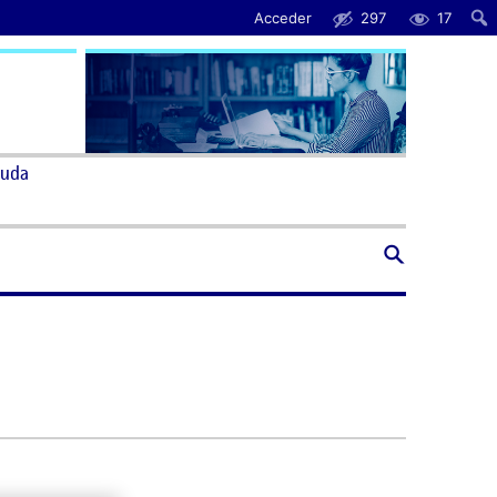
Acceder
297
17
uda