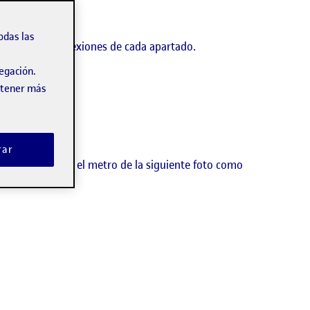
odas las
sí como las reflexiones de cada apartado.
vegación.
obtener más
rar
r objeto dibujé el metro de la siguiente foto como