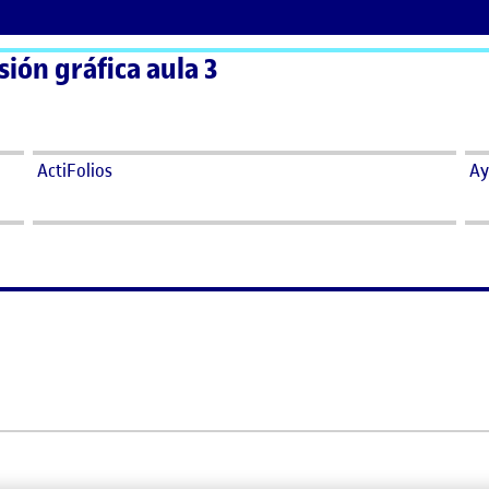
sión gráfica aula 3
ActiFolios
Ay
 1