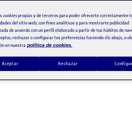
os
cookies
propias y de terceros para poder ofrecerte correctamente t
 y representación pertenecientes a la primera entrega parcial a
dades del sitio web, con fines analíticos y para mostrarte publicidad
zada de acuerdo con un perfil elaborado a partir de tus hábitos de na
eptar, rechazar o configurar tus preferencias haciendo clic abajo, u 
ón en nuestra
política de cookies.
oc Canson de100 g/m2. Tamaño 21,6×27,9 cm
Aceptar
Rechazar
Configu
ante practicar la observación y la memoria retentiva. Como prime