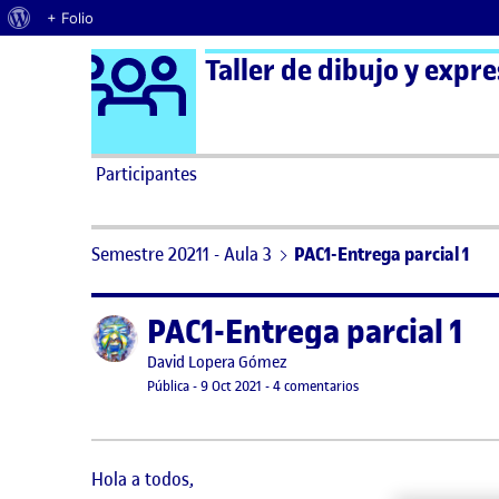
Acerca de WordPress
+ Folio
Logo Ágora
Taller de dibujo y expre
Saltar al contenido
Participantes
Semestre 20211 - Aula 3
PAC1-Entrega parcial 1
PAC1-Entrega parcial 1
Publicado por
Publicado por
David Lopera Gómez
Visibilidad:
Fecha de publicación
11 octubre, 2021 5:28 pm
en PAC1-Entrega parcial
Pública
-
9 Oct 2021
-
4 comentarios
Hola a todos,