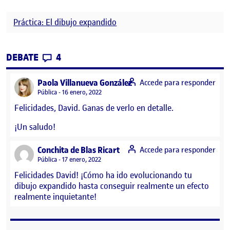
Práctica: El dibujo expandido
CONTRIBUTIONS
EN PEC3. DIBUJO EXPANDIDO. PROYECTO
DEBATE
4
says:
Paola Villanueva González
Accede para responder
Visibilidad:
Pública
16 enero, 2022
Felicidades, David. Ganas de verlo en detalle.
¡Un saludo!
says:
Conchita de Blas Ricart
Accede para responder
Visibilidad:
Pública
17 enero, 2022
Felicidades David! ¡Cómo ha ido evolucionando tu
dibujo expandido hasta conseguir realmente un efecto
realmente inquietante!