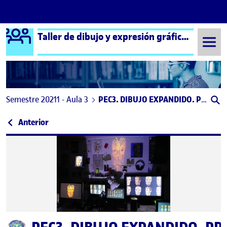
Logo Ágora
Taller de dibujo y expresión gráfica aula 3
Saltar al contenido
Semestre 20211 - Aula 3
PEC3. DIBUJO EXPANDIDO. PROYECTO «ConsciencIA»
Navegación de entradas
: PRÁCTICA: EL DIBUJO EXPANDIDO
Anterior
Publicado por