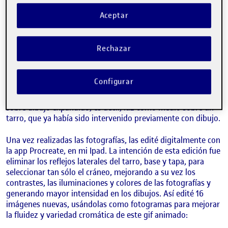
diferentes posiciones, utilizando las luces y sombras
generadas como de una nueva obra de dibujo expandido,
Aceptar
pues sabemos que la luz también dibuja y varía el aspecto
estético de los objetos sobre los que incide. Así realicé 8
fotografías diferentes, variando tanto ángulo como posición
Rechazar
del foco sobre el tarro, que no fue movido en ningún
momento, aumentando la riqueza y variedad de las nuevas
imágenes resultantes.
Configurar
Considero que lo realizado fue practicar dibujo expandido,
sobre dibujo expandido, es decir, luz como medio sobre un
tarro, que ya había sido intervenido previamente con dibujo.
Una vez realizadas las fotografías, las edité digitalmente con
la app Procreate, en mi Ipad. La intención de esta edición fue
eliminar los reflejos laterales del tarro, base y tapa, para
seleccionar tan sólo el cráneo, mejorando a su vez los
contrastes, las iluminaciones y colores de las fotografías y
generando mayor intensidad en los dibujos. Así edité 16
imágenes nuevas, usándolas como fotogramas para mejorar
la fluidez y variedad cromática de este gif animado: