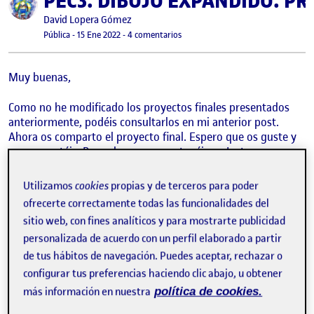
PEC3. DIBUJO EXPANDIDO. PR
Publicado por
David Lopera Gómez
Visibilidad:
Fecha de publicación
15 enero, 2022 8:24 pm
en PEC3. DIBUJO EXPANDIDO. PROY
Pública
-
15 Ene 2022
-
4 comentarios
Muy buenas,
Como no he modificado los proyectos finales presentados
anteriormente, podéis consultarlos en mi anterior post.
Ahora os comparto el proyecto final. Espero que os guste y
me comentéis. Recordaros que me tenéis en Instagram, por
si queréis que nos sigamos, con este usuario:
@Loperakun
Utilizamos
cookies
propias y de terceros para poder
Proceso creativo.
ofrecerte correctamente todas las funcionalidades del
sitio web, con fines analíticos y para mostrarte publicidad
Partí como base del trabajo de mi tercer experimento
personalizada de acuerdo con un perfil elaborado a partir
llamado “El tarro anatómico”, explicado en el apartado 3.2.1.
de este dossier, donde exploré en el cambio de soporte del
de tus hábitos de navegación. Puedes aceptar, rechazar o
dibujo y el dibujo expandido.
configurar tus preferencias haciendo clic abajo, u obtener
más información en nuestra
política de cookies.
A este tarro le puse un foco de luz de un flexo desde