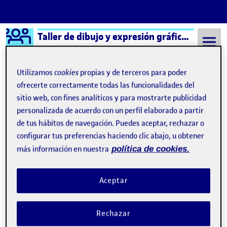
Logo Ágora
Taller de dibujo y expresión gráfica aula 3
Saltar al contenido
Utilizamos
cookies
propias y de terceros para poder
ofrecerte correctamente todas las funcionalidades del
sitio web, con fines analíticos y para mostrarte publicidad
Semestre 20211 - Aula 3
14 Enero, 2022
personalizada de acuerdo con un perfil elaborado a partir
14 Enero, 2022
de tus hábitos de navegación. Puedes aceptar, rechazar o
configurar tus preferencias haciendo clic abajo, u obtener
más información en nuestra
política de cookies.
PRÁCTICA: EL DIBUJO EXPANDIDO
Publicado por
Publicado por
Conchita de Blas Ricart
Visibilidad:
Fecha de publicación
17 enero, 2022 3:12 pm
en PRÁCTICA: EL DIBUJO EXPAN
Pública
-
14 Ene 2022
-
3 comentarios
Aceptar
Rechazar