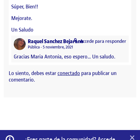
Súper, Bien!!
Mejorate.
Un Saludo
says:
Raquel Sanchez Bejarano
Accede para responder
Visibilidad:
Pública
5 noviembre, 2021
Gracias Maria Antonia, eso espero… Un saludo.
Lo siento, debes estar
conectado
para publicar un
comentario.
×
Información
¿Eres parte de la comunidad? Accede