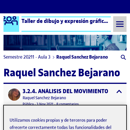
Logo Ágora
Taller de dibujo y expresión gráfica aula 3
Saltar al contenido
Semestre 20211 - Aula 3
Raquel Sanchez Bejarano
Raquel Sanchez Bejarano
3.2.4. ANÁLISIS DEL MOVIMIENTO
Publicado por
expa
Publicado por
Raquel Sanchez Bejarano
Visibilidad:
Fecha de publicación
3 mayo, 2022 2:35 pm
en 3.2.4. ANÁLISIS DEL MOVIMI
Pública
-
3 Nov 2021
-
8 comentarios
Utilizamos
cookies
propias y de terceros para poder
ofrecerte correctamente todas las funcionalidades del