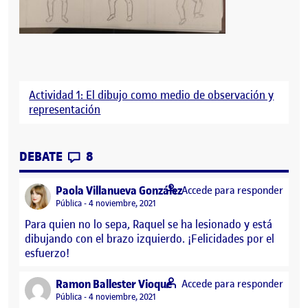
Actividad 1: El dibujo como medio de observación y
representación
CONTRIBUTIONS
EN 3.2.4. ANÁLISIS DEL MOVIMIENTO
DEBATE
8
says:
Paola Villanueva González
Accede para responder
Visibilidad:
Pública
4 noviembre, 2021
Para quien no lo sepa, Raquel se ha lesionado y está
dibujando con el brazo izquierdo. ¡Felicidades por el
esfuerzo!
says:
Ramon Ballester Vioque
Accede para responder
Visibilidad:
Pública
4 noviembre, 2021