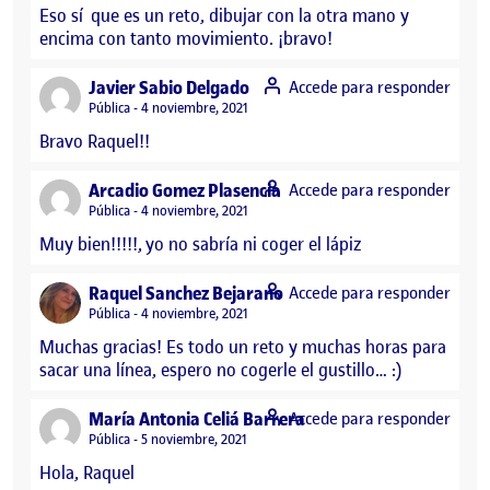
Eso sí que es un reto, dibujar con la otra mano y
encima con tanto movimiento. ¡bravo!
says:
Javier Sabio Delgado
Accede para responder
Visibilidad:
Pública
4 noviembre, 2021
Bravo Raquel!!
says:
Arcadio Gomez Plasencia
Accede para responder
Visibilidad:
Pública
4 noviembre, 2021
Muy bien!!!!!, yo no sabría ni coger el lápiz
says:
Raquel Sanchez Bejarano
Accede para responder
Visibilidad:
Pública
4 noviembre, 2021
Muchas gracias! Es todo un reto y muchas horas para
sacar una línea, espero no cogerle el gustillo… :)
says:
María Antonia Celiá Barrera
Accede para responder
Visibilidad:
Pública
5 noviembre, 2021
Hola, Raquel