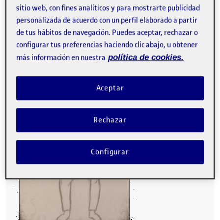
sitio web, con fines analíticos y para mostrarte publicidad
personalizada de acuerdo con un perfil elaborado a partir
Movimiento inspirado en mi hija con la música de
de tus hábitos de navegación. Puedes aceptar, rechazar o
«Fiebre del Sábado Noche». Difícil de llevar a cabo y tras
muchas horas y trabajando con la
mano izquierda
a lo
configurar tus preferencias haciendo clic abajo, u obtener
que he podido llegar medio satisfactoriamente es a este
más información en nuestra
política de cookies.
resultado.
Aceptar
Rechazar
Configurar