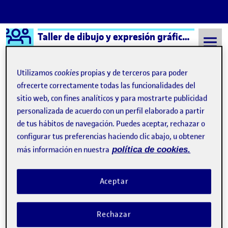
Logo Ágora
Taller de dibujo y expresión gráfica aula 3
Saltar al contenido
Utilizamos
cookies
propias y de terceros para poder
ofrecerte correctamente todas las funcionalidades del
sitio web, con fines analíticos y para mostrarte publicidad
Semestre 20211 - Aula 3
Raquel Sanchez Bejarano
personalizada de acuerdo con un perfil elaborado a partir
Raquel Sanchez Bejarano
de tus hábitos de navegación. Puedes aceptar, rechazar o
configurar tus preferencias haciendo clic abajo, u obtener
más información en nuestra
política de cookies.
3.2.4. ANÁLISIS DEL MOVIMIENTO
Publicado por
Publicado por
Raquel Sanchez Bejarano
Visibilidad:
Fecha de publicación
3 mayo, 2022 2:35 pm
en 3.2.4. ANÁLISIS DEL MOVIMI
Pública
-
3 Nov 2021
-
8 comentarios
Aceptar
Rechazar